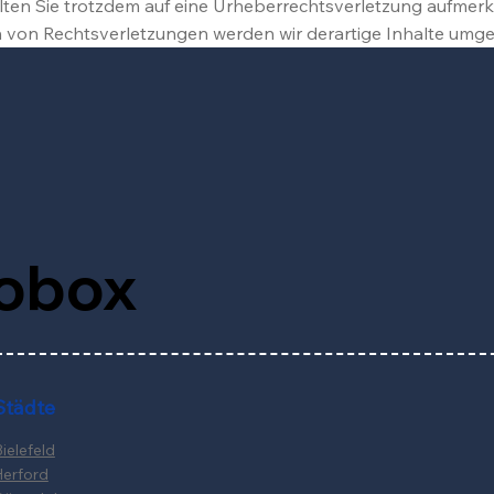
ollten Sie trotzdem auf eine Urheberrechtsverletzung aufmer
von Rechtsverletzungen werden wir derartige Inhalte umg
tobox
Städte
ielefeld
Herford