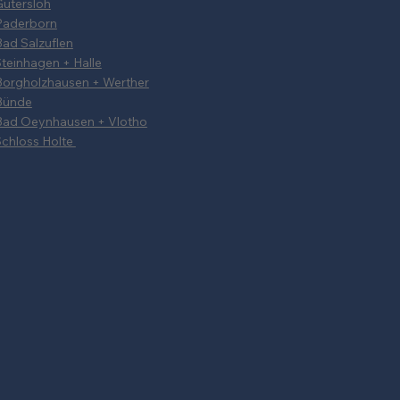
ütersloh
Paderborn
ad Salzuflen
teinhagen + Halle
Borgholzhausen + Werther
Bünde
Bad Oeynhausen + Vlotho
chloss Holte