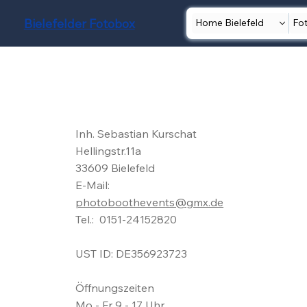
Bielefelder Fotobox
Home Bielefeld
Fo
Inh. Sebastian Kurschat
Hellingstr.11a
33609 Bielefeld
E-Mail:
photoboothevents@gmx.de
Tel.: 0151-24152820
UST ID: DE356923723
Öffnungszeiten
Mo - Fr 9 - 17 Uhr