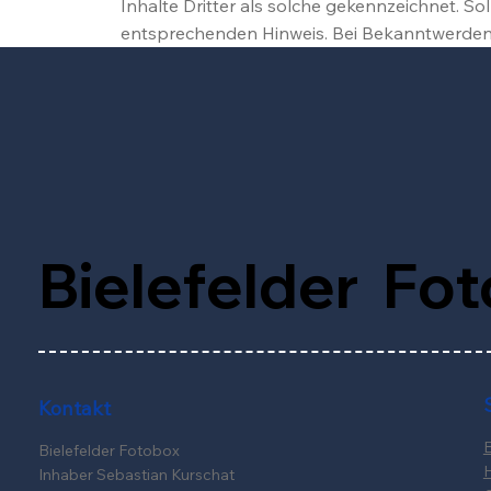
Inhalte Dritter als solche gekennzeichnet. S
entsprechenden Hinweis. Bei Bekanntwerden 
Bielefelder Fo
Kontakt
B
Bielefelder Fotobox
Inhaber Sebastian Kurschat