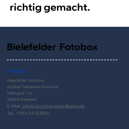
richtig gemacht.
Bielefelder Fotobox
Kontakt
Bielefelder Fotobox
Inhaber Sebastian Kurschat
Hellingstr. 11a
33609 Bielefeld
E-Mail:
photoboothevents@gmx.de
Tel.: 0151-24152820